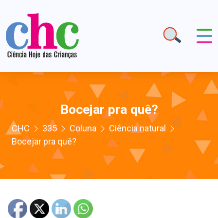
Bocejar pra quê?
CHC
335
Coluna
Ciência natural
Bocejar pra quê?