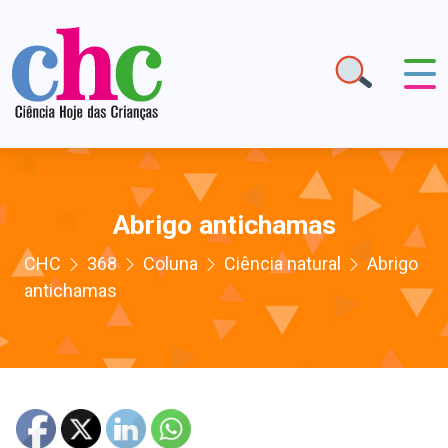
Abrigo antichamas
CHC
368
Coluna
Ciência natural
Abrigo
antichamas