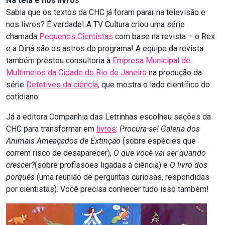
Na tela e nos livros
Sabia que os textos da CHC já foram parar na televisão e
nos livros? É verdade! A TV Cultura criou uma série
chamada
Pequenos Cientistas
com base na revista – o Rex
e a Diná são os astros do programa! A equipe da revista
também prestou consultoria à
Empresa Municipal de
Multimeios da Cidade do Rio de Janeiro
na produção da
série
Detetives da ciência
, que mostra o lado científico do
cotidiano.
Já a editora Companhia das Letrinhas escolheu seções da
CHC para transformar em
livros
:
Procura-se! Galeria dos
Animais Ameaçados de Extinção
(sobre espécies que
correm risco de desaparecer),
O que você vai ser quando
crescer?
(sobre profissões ligadas à ciência) e
O livro dos
porquês
(uma reunião de perguntas curiosas, respondidas
por cientistas). Você precisa conhecer tudo isso também!