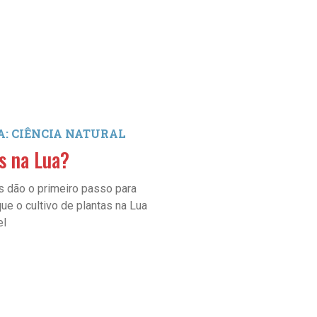
: CIÊNCIA NATURAL
SEÇÃO: QUE BICHO FOI E
s na Lua?
O primeiro pescoçu
Brasil
s dão o primeiro passo para
ue o cultivo de plantas na Lua
O mais antigo dinossauro de 
el
longo, e também o mais comple
descoberto na região Sul do Br