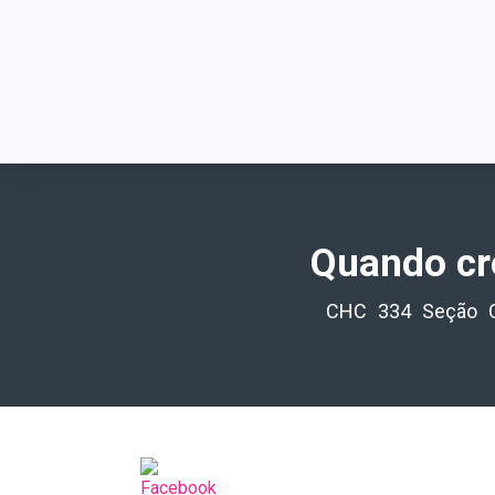
Quando cre
CHC
334
Seção