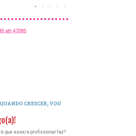
 QUANDO CRESCER, VOU
SEÇÃO: QUANDO CRESCE
SER...
o(a)!
Lepidopterista!
rá que esse/a profissional faz?
O que será que esse/a profiss