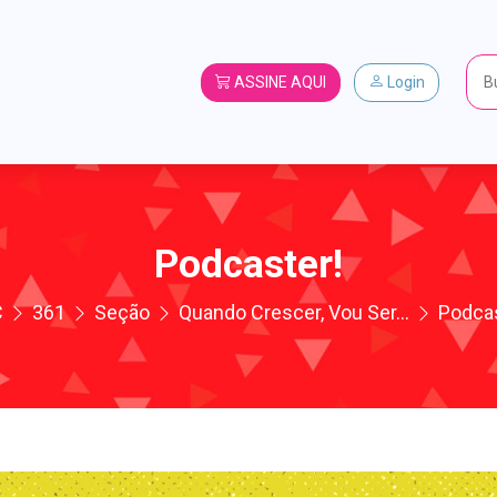
ASSINE AQUI
Login
Podcaster!
C
361
Seção
Quando Crescer, Vou Ser...
Podcas