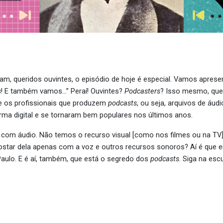
, queridos ouvintes, o episódio de hoje é especial. Vamos apresen
s
! E também vamos…” Peraí! Ouvintes?
Podcasters
? Isso mesmo, quer
re os profissionais que produzem
podcasts
, ou seja, arquivos de áud
ma digital e se tornaram bem populares nos últimos anos.
com áudio. Não temos o recurso visual [como nos filmes ou na TV]
tar dela apenas com a voz e outros recursos sonoros? Aí é que entra
aulo. E é aí, também, que está o segredo dos
podcasts
. Siga na esc