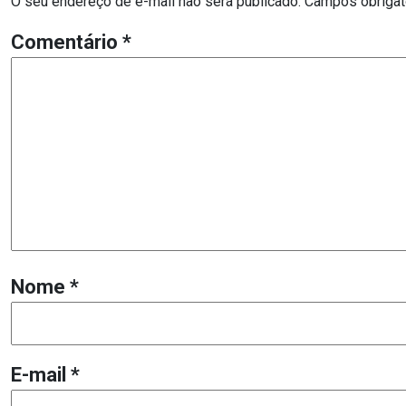
O seu endereço de e-mail não será publicado.
Campos obrigat
Comentário
*
Nome
*
E-mail
*