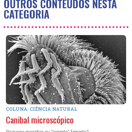
OUTROS CONTEÚDOS NESTA
CATEGORIA
COLUNA: CIÊNCIA NATURAL
Canibal microscópico
Pequeno micróbio ou “gigante” faminto?