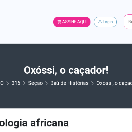
ASSINE AQUI
Login
Oxóssi, o caçador!
HC
316
Seção
Baú de Histórias
Oxóssi, o caçad
ologia africana