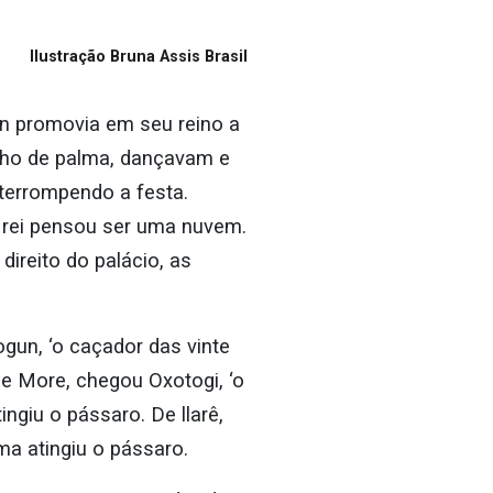
Ilustração Bruna Assis Brasil
ofin promovia em seu reino a
nho de palma, dançavam e
terrompendo a festa.
o rei pensou ser uma nuvem.
direito do palácio, as
ogun, ‘o caçador das vinte
De More, chegou Oxotogi, ‘o
ngiu o pássaro. De llarê,
ma atingiu o pássaro.