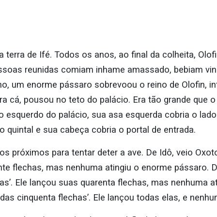
a terra de Ifé. Todos os anos, ao final da colheita, Ol
essoas reunidas comiam inhame amassado, bebiam vi
o, um enorme pássaro sobrevoou o reino de Olofin, in
ara cá, pousou no teto do palácio. Era tão grande que 
do esquerdo do palácio, sua asa esquerda cobria o lado 
 quintal e sua cabeça cobria o portal de entrada.
jos próximos para tentar deter a ave. De Idô, veio Oxot
vinte flechas, mas nenhuma atingiu o enorme pássaro. 
as’. Ele lançou suas quarenta flechas, mas nenhuma ati
das cinquenta flechas’. Ele lançou todas elas, e nenhu