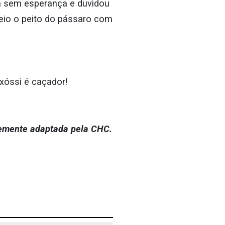
va sem esperança e duvidou
eio o peito do pássaro com
Oxóssi é caçador!
remente adaptada pela CHC.