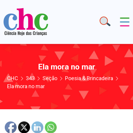
Ela mora no mar
CHC
343
Seção
Poesia & Brincadeira
Ela mora no mar