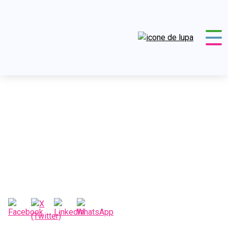
Minha sombra
CHC
376
Seção
Poesia & Brincadeira
Minha
sombra