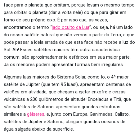
face para o planeta que orbitam, porque levam o mesmo tempo
para orbitar o planeta (dar a volta nele) do que para girar em
torno de seu próprio eixo. É por isso que, às vezes,
encontramos o termo “
lado oculto da Lua
”
, ou seja, há um lado
do nosso satélite natural que não vemos a partir da Terra, e que
pode passar a ideia errada de que esta face não recebe a luz do
Sol. Ah! Esses satélites maiores têm outra característica
comum: são aproximadamente esféricos em sua maior parte.
Já os menores podem apresentar formas bem irregulares.
Algumas luas maiores do Sistema Solar, como Io, o 4º maior
satélite de Júpiter (que tem 95 luas!), apresentam centenas de
vulcões em atividade, que chegam a ejetar enxofre e cinzas
vulcânicas a 200 quilômetros de altitude! Enceladus e Titã, que
são satélites de Saturno, apresentam grandes estruturas
similares a
gêiseres
, e, junto com Europa, Ganimedes, Calisto,
satélites de Júpiter e Saturno, abrigam grandes oceanos de
água salgada abaixo da superfície.