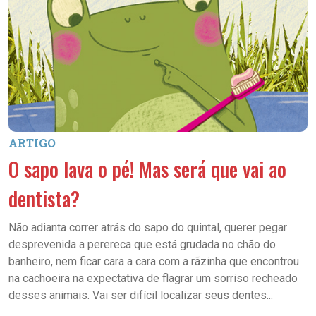
ARTIGO
O sapo lava o pé! Mas será que vai ao
dentista?
Não adianta correr atrás do sapo do quintal, querer pegar
desprevenida a perereca que está grudada no chão do
banheiro, nem ficar cara a cara com a rãzinha que encontrou
na cachoeira na expectativa de flagrar um sorriso recheado
desses animais. Vai ser difícil localizar seus dentes...