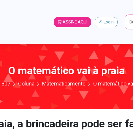
ASSINE AQUI
Login
O matemático vai à praia
307
Coluna
Matematicamente
O matemático vai
aia, a brincadeira pode ser f