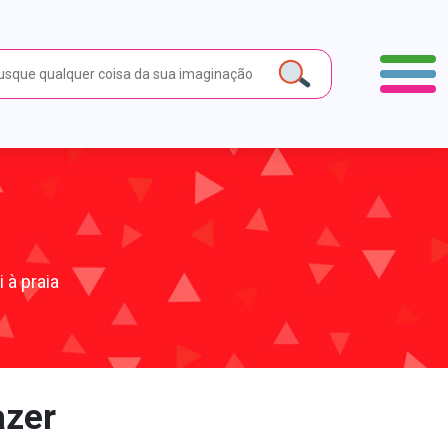
 à praia
azer