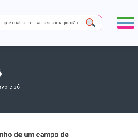
ó
rvore só
manho de um campo de