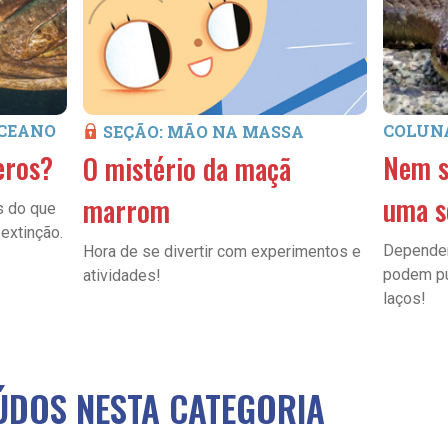
OCEANO
COLUN
SEÇÃO: MÃO NA MASSA
eros?
Nem s
O mistério da maçã
uma s
marrom
s do que
extinção.
Dependen
Hora de se divertir com experimentos e
podem pul
atividades!
laços!
DOS NESTA CATEGORIA