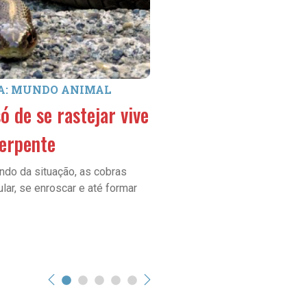
A: MUNDO ANIMAL
SEÇÃO: QUANDO CRESCE
SER...
ó de se rastejar vive
Analista ambiental!
erpente
O que será que esse/a profiss
do da situação, as cobras
ar, se enroscar e até formar