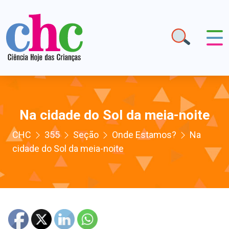
Na cidade do Sol da meia-noite
CHC
355
Seção
Onde Estamos?
Na
cidade do Sol da meia-noite