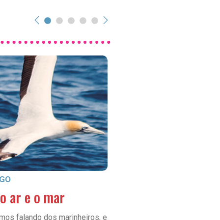
ARTIGO
GO
De mãos dadas com
 o ar e o mar
povos originários
mos falando dos marinheiros, e