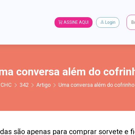
ASSINE AQUI
Login
ma conversa além do cofrin
CHC
342
Artigo
Uma conversa além do cofrinho
as são apenas para comprar sorvete e fi