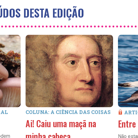
DOS DESTA EDIÇÃO
RAL
COLUNA: A CIÊNCIA DAS COISAS
ARTI
Ai! Caiu uma maçã na
Entre
minha cabeça
podem
Não esta