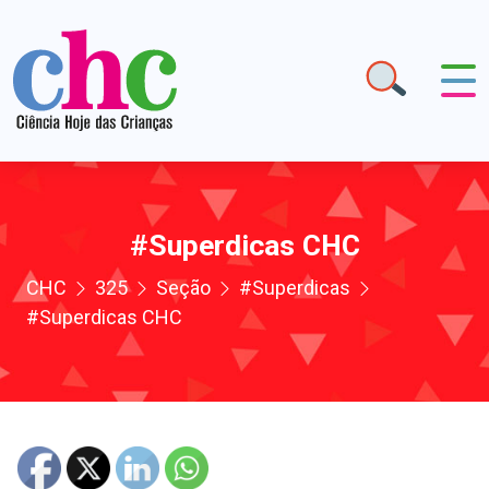
#Superdicas CHC
CHC
325
Seção
#Superdicas
#Superdicas CHC