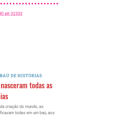
 BAÚ DE HISTÓRIAS
COLUNA: GENTE DA NOS
HISTÓRIA
nasceram todas as
A história de André
ias
Um dos maiores engenheiros 
tempo, André Rebouças lutav
 da criação do mundo, as
pela liberdade.
s ficavam todas em um baú, aos