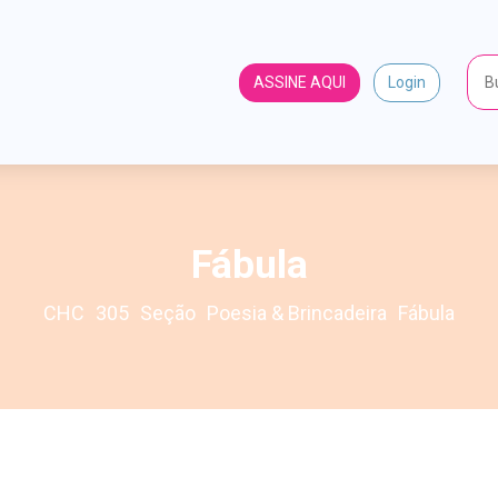
ASSINE AQUI
Login
Fábula
CHC
305
Seção
Poesia & Brincadeira
Fábula