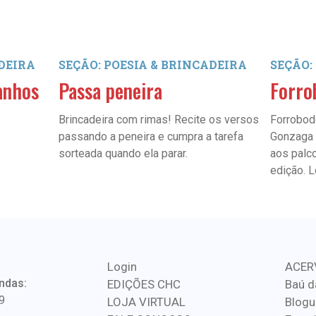
ADEIRA
SEÇÃO: POESIA & BRINCADEIRA
SEÇÃO:
anhos
Passa peneira
Forro
Brincadeira com rimas! Recite os versos
Forrobod
passando a peneira e cumpra a tarefa
Gonzaga 
sorteada quando ela parar.
aos palc
edição. L
Login
ACER
ndas:
EDIÇÕES CHC
Baú d
9
LOJA VIRTUAL
Blogu