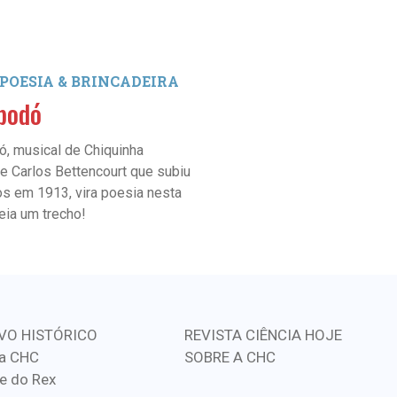
 POESIA & BRINCADEIRA
SEÇÃO: POESIA & BRINC
bodó
Minha sombra
ó, musical de Chiquinha
*de Jorge de Lima
e Carlos Bettencourt que subiu
os em 1913, vira poesia nesta
eia um trecho!
VO HISTÓRICO
REVISTA CIÊNCIA HOJE
a CHC
SOBRE A CHC
e do Rex