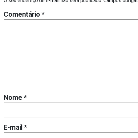
O seu endereço de e-mail não será publicado.
Campos obrigat
Comentário
*
Nome
*
E-mail
*