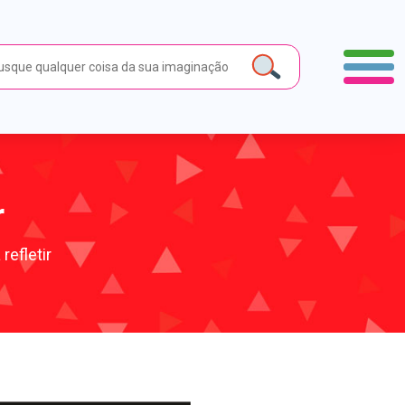
r
refletir