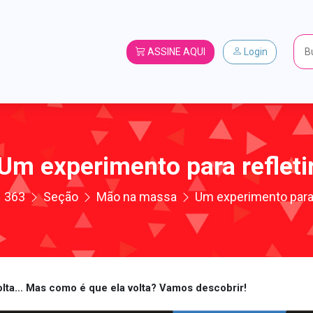
ASSINE AQUI
Login
Um experimento para refleti
363
Seção
Mão na massa
Um experimento para 
olta… Mas como é que ela volta? Vamos descobrir!