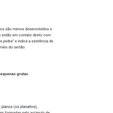
olos são menos desenvolvidos e
s estão em contato direto com
e pedra” e indica a existência de
meio do sertão.
pequenas grutas.
 planos (os planaltos),
ixas formadas pelo acúmulo de