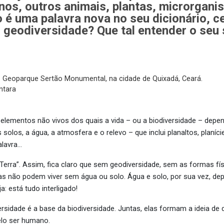
anos, outros animais, plantas, microrgan
o é uma palavra nova no seu dicionário, c
em geodiversidade? Que tal entender o seu
to Geoparque Sertão Monumental, na cidade de Quixadá, Ceará.
ntara
elementos não vivos dos quais a vida – ou a biodiversidade – depen
 solos, a água, a atmosfera e o relevo – que inclui planaltos, plan
alavra…
“Terra”. Assim, fica claro que sem geodiversidade, sem as formas fís
tas não podem viver sem água ou solo. Água e solo, por sua vez, d
a: está tudo interligado!
rsidade é a base da biodiversidade. Juntas, elas formam a ideia de d
pelo ser humano.