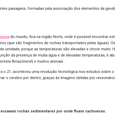
rentes paisagens, formadas pela associação dos elementos da geod
bioma
do mundo, fica na região Norte, onde é possível encontrar ex
os (que são fragmentos de rochas transportados pelas águas). Os 
e umidade, porque as temperaturas são elevadas e chove muito. Há
função da presença de muita água e de elevadas temperaturas, é a
Floresta Amazônica!) e muitos animais.
ara o 21, aconteceu uma revolução tecnológica nos estudos sobre 
r o cérebro por dentro, graças às imagens obtidas por ressonânci
 escavam rochas sedimentares por onde fluem cachoeiras.