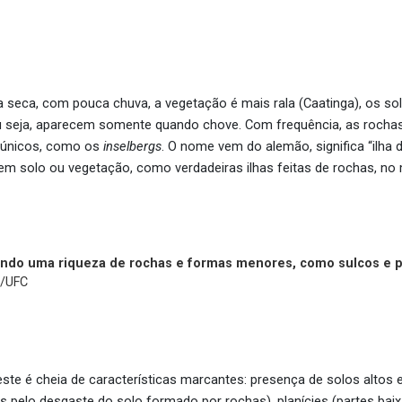
seca, com pouca chuva, a vegetação é mais rala (Caatinga), os s
ou seja, aparecem somente quando chove. Com frequência, as rocha
 únicos, como os
inselbergs
. O nome vem do alemão, significa “ilha d
em solo ou vegetação, como verdadeiras ilhas feitas de rochas, no 
ndo uma riqueza de rochas e formas menores, como sulcos e 
a/UFC
te é cheia de características marcantes: presença de solos altos e
s pelo desgaste do solo formado por rochas), planícies (partes ba