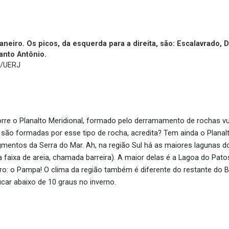
aneiro. Os picos, da esquerda para a direita, são: Escalavrado
anto Antônio.
n/UERJ
corre o Planalto Meridional, formado pelo derramamento de rochas v
 são formadas por esse tipo de rocha, acredita? Tem ainda o Planal
segmentos da Serra do Mar. Ah, na região Sul há as maiores lagunas
aixa de areia, chamada barreira). A maior delas é a Lagoa do Patos
: o Pampa! O clima da região também é diferente do restante do Br
ar abaixo de 10 graus no inverno.