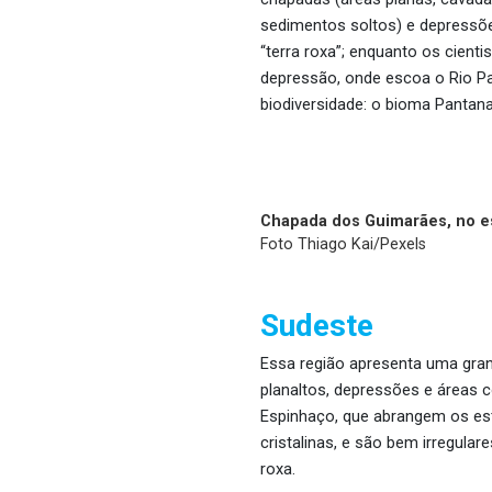
sedimentos soltos) e depressõ
“terra roxa”; enquanto os cien
depressão, onde escoa o Rio Par
biodiversidade: o bioma Pantana
Chapada dos Guimarães, no e
Foto Thiago Kai/Pexels
Sudeste
Essa região apresenta uma gran
planaltos, depressões e áreas co
Espinhaço, que abrangem os est
cristalinas, e são bem irregula
roxa.