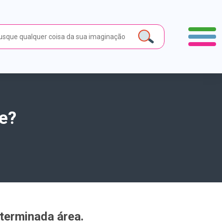
e?
terminada área.