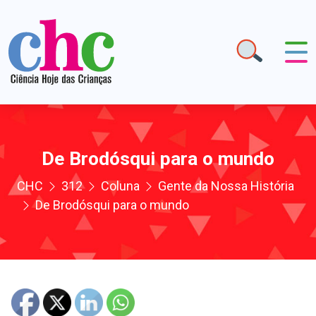
De Brodósqui para o mundo
CHC
312
Coluna
Gente da Nossa História
De Brodósqui para o mundo