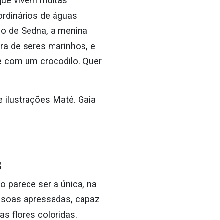
que vivem muitas
ordinários de águas
so de Sedna, a menina
dora de seres marinhos, e
 com um crocodilo. Quer
 ilustrações Maté. Gaia
s
 parece ser a única, na
essoas apressadas, capaz
as flores coloridas.