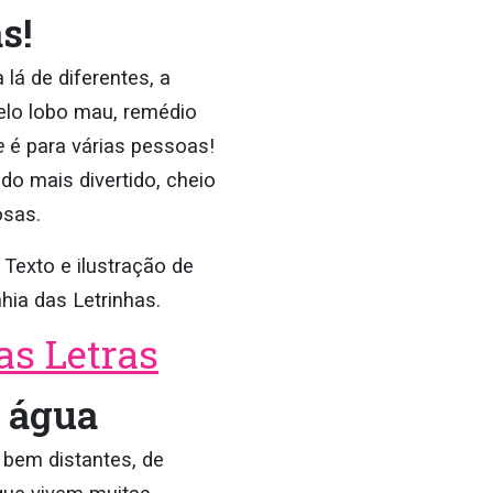
s!
 lá de diferentes, a
elo lobo mau, remédio
e
é para várias pessoas!
do mais divertido, cheio
osas.
.
Texto e ilustração de
ia das Letrinhas.
s Letras
 água
s bem distantes, de