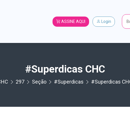
ASSINE AQUI
Login
#Superdicas CHC
CHC
297
Seção
#Superdicas
#Superdicas CH