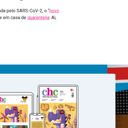
ada pelo SARS-CoV-2, o “
novo
car em casa de
quarentena
. Ai,