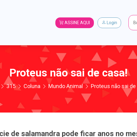
ASSINE AQUI
Login
Proteus não sai de casa!
315
Coluna
Mundo Animal
Proteus não sai de
cie de salamandra pode ficar anos no me