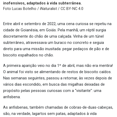
inofensivos, adaptados à vida subterrânea.
Foto Lucas Botelho / iNaturalist / CC BY-NC 4.0
Entre abril e setembro de 2022, uma cena curiosa se repetiu na
cidade de Goianésia, em Goiás. Pela manhã, um réptil surgia
discretamente do chão de uma calçada. Vinha de um túnel
subterrâneo, atravessava um buraco no concreto e seguia
direto para uma missão inusitada: pegar pedaços de pão e de
biscoito espalhados no chão.
A primeira aparição veio no dia 1º de abril, mas não era mentira!
O animal foi visto se alimentando de restos de biscoito caídos.
Nas semanas seguintes, passou a retornar, às vezes depois de
vários dias escondido, em busca das migalhas deixadas de
propósito pelas pessoas curiosas com a “visitante”: uma
anfisbena.
As anfisbenas, também chamadas de cobras-de-duas-cabeças,
são, na verdade, lagartos sem patas, adaptados à vida