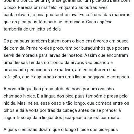
Sobre o tronco de um grande guatambu, um pica-pau batia com
o bico. Parecia um martelo! Enquanto as outras aves
cantarolavam, o pica-pau tamborilava. Essa é uma das maneiras
que os pica-paus têm para se comunicar. Cada espécie
tamborila de um jeito só dela.
Os pica-paus também batem com o bico em árvores em busca
de comida. Primeiro eles procuram por buraquinhos que podem
servir de moradia para larvas de insetos. Assim que encontram
uma dessas fendas no tronco da árvore, vão bicando e
arrancando pedacinhos de madeira, até encontrarem sua
refeição, que é capturada com uma língua pegajosa e comprida.
A nossa língua fica presa atrás da boca por um ossinho
chamado hioide. E a língua dos pica-paus também é presa pelo
hioide. Mas, neles, esse osso é tão longo, que começa entre os
olhos e dá a volta por trás da cabeça antes de se prender à
língua. Isso ajuda a língua dos pica-paus a se esticar muito.
Alguns cientistas diziam que o longo hioide dos pica-paus