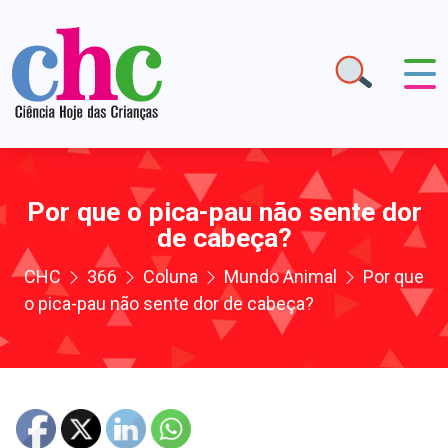
Por que o pica-pau não sente dor
de cabeça?
CHC
366
Coluna
Mundo Animal
Por que
o pica-pau não sente dor de cabeça?