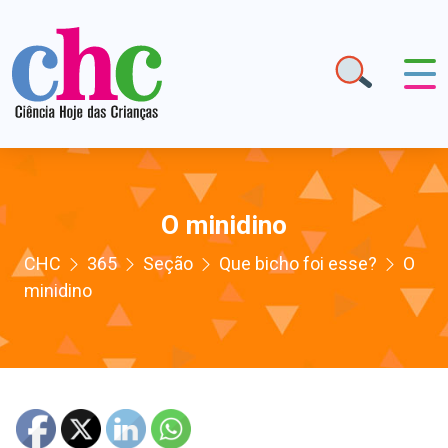
O minidino
CHC
365
Seção
Que bicho foi esse?
O
minidino