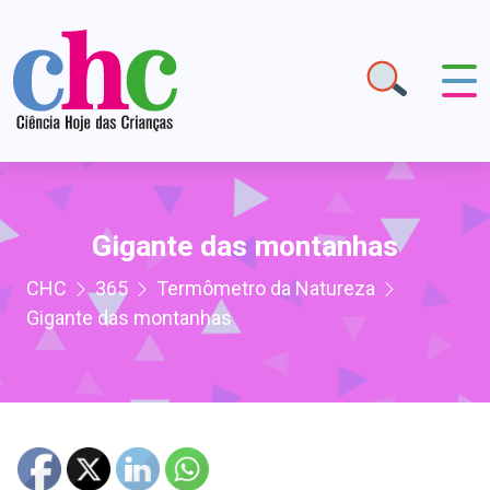
Gigante das montanhas
CHC
365
Termômetro da Natureza
Gigante das montanhas