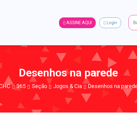
ASSINE AQUI
Login
Desenhos na parede
CHC
365
Seção
Jogos & Cia
Desenhos na pared