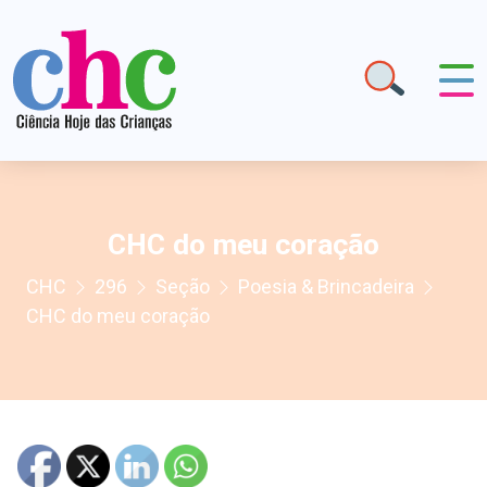
CHC do meu coração
CHC
296
Seção
Poesia & Brincadeira
CHC do meu coração