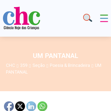
UM PANTANAL
CHC
359
Seção
Poesia & Brincadeira
UM
PANTANAL