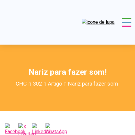
Nariz para fazer som!
CHC
302
Artigo
Nariz para fazer som!