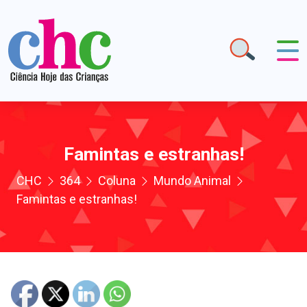
Famintas e estranhas!
CHC
364
Coluna
Mundo Animal
Famintas e estranhas!