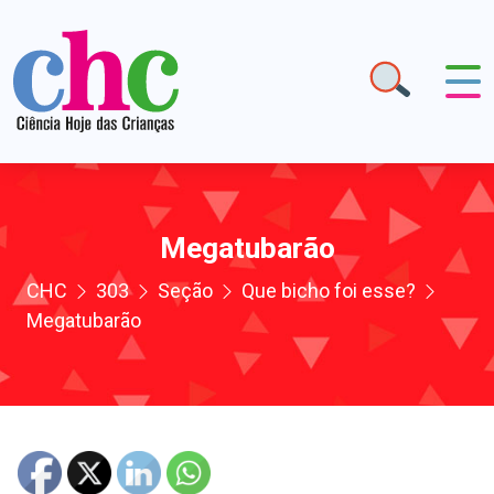
Megatubarão
CHC
303
Seção
Que bicho foi esse?
Megatubarão