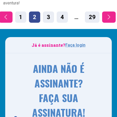
aventura!
1
2
3
4
…
29
Já é assinante?
Faça login
AINDA NÃO É
ASSINANTE?
FAÇA SUA
ASSINATURA!