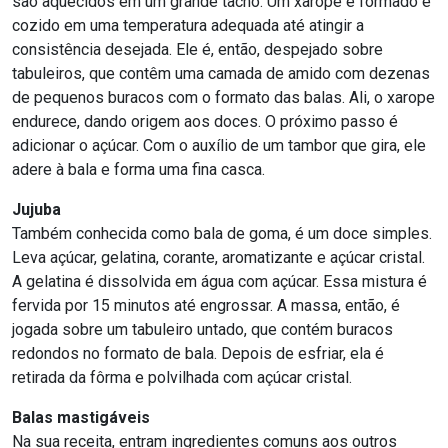
são aquecidos em um grande tacho. Um xarope é formado e
cozido em uma temperatura adequada até atingir a
consistência desejada. Ele é, então, despejado sobre
tabuleiros, que contêm uma camada de amido com dezenas
de pequenos buracos com o formato das balas. Ali, o xarope
endurece, dando origem aos doces. O próximo passo é
adicionar o açúcar. Com o auxílio de um tambor que gira, ele
adere à bala e forma uma fina casca.
Jujuba
Também conhecida como bala de goma, é um doce simples.
Leva açúcar, gelatina, corante, aromatizante e açúcar cristal.
A gelatina é dissolvida em água com açúcar. Essa mistura é
fervida por 15 minutos até engrossar. A massa, então, é
jogada sobre um tabuleiro untado, que contém buracos
redondos no formato de bala. Depois de esfriar, ela é
retirada da fôrma e polvilhada com açúcar cristal.
Balas mastigáveis
Na sua receita, entram ingredientes comuns aos outros