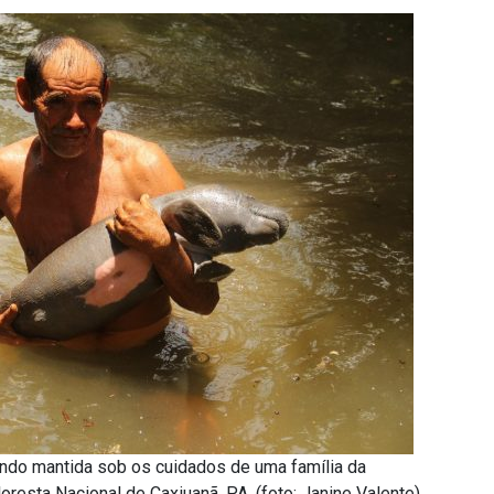
endo mantida sob os cuidados de uma família da
oresta Nacional de Caxiuanã, PA. (foto: Janine Valente)