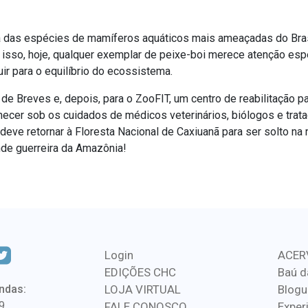
 das espécies de mamíferos aquáticos mais ameaçadas do Brasi
or isso, hoje, qualquer exemplar de peixe-boi merece atenção esp
ir para o equilíbrio do ecossistema.
 de Breves e, depois, para o ZooFIT, um centro de reabilitação p
ecer sob os cuidados de médicos veterinários, biólogos e tratad
 deve retornar à Floresta Nacional de Caxiuanã para ser solto na
de guerreira da Amazônia!
Login
ACER
EDIÇÕES CHC
Baú d
ndas:
LOJA VIRTUAL
Blogu
9
FALE CONOSCO
Exper