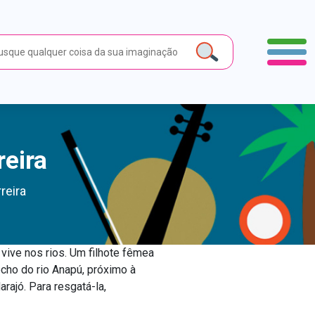
reira
reira
ive nos rios. Um filhote fêmea
cho do rio Anapú, próximo à
rajó. Para resgatá-la,