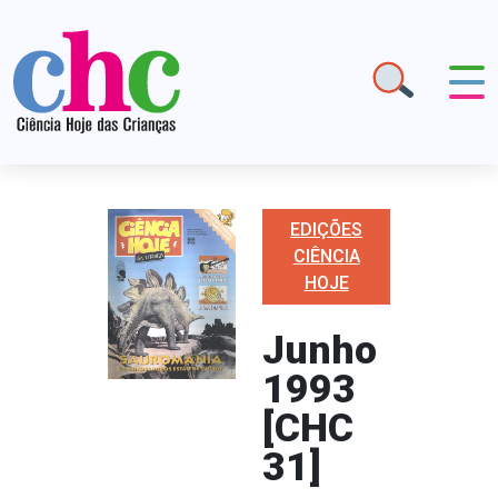
EDIÇÕES
CIÊNCIA
HOJE
Junho
1993
[CHC
31]