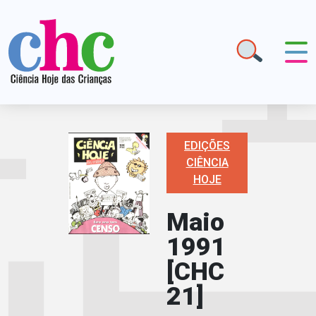
EDIÇÕES
CIÊNCIA
HOJE
Maio
1991
[CHC
21]