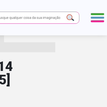
14
5]