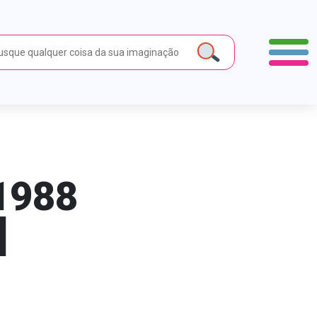
1988
]