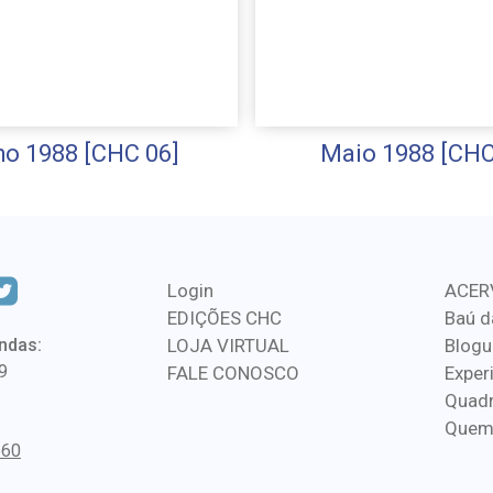
o 1988 [CHC 06]
Maio 1988 [CHC
Login
ACER
EDIÇÕES CHC
Baú d
ndas:
LOJA VIRTUAL
Blogu
9
FALE CONOSCO
Exper
Quadr
Quem
560