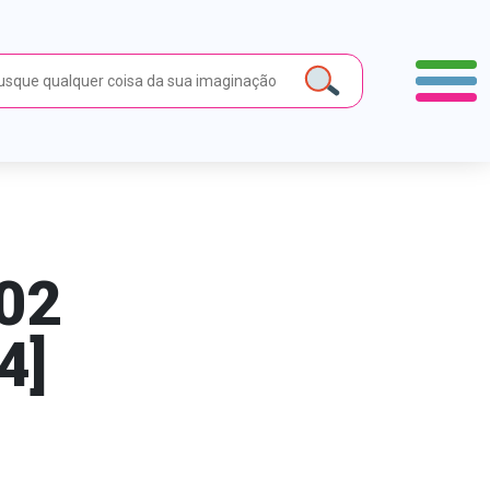
02
4]