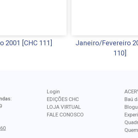
o 2001 [CHC 111]
Janeiro/Fevereiro 2
110]
Login
ACER
ndas:
EDIÇÕES CHC
Baú d
9
LOJA VIRTUAL
Blogu
FALE CONOSCO
Exper
Quadr
560
Quem