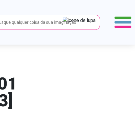
01
3]