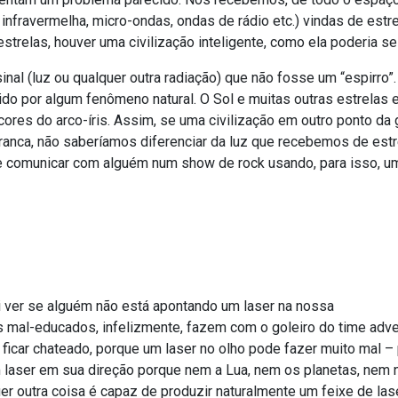
ão infravermelha, micro-ondas, ondas de rádio etc.) vindas de estr
strelas, houver uma civilização inteligente, como ela poderia 
inal (luz ou qualquer outra radiação) que não fosse um “espirro
ido por algum fenômeno natural. O Sol e muitas outras estrelas 
ores do arco-íris. Assim, se uma civilização em outro ponto d
ranca, não saberíamos diferenciar da luz que recebemos de estr
se comunicar com alguém num show de rock usando, para isso, uma 
i ver se alguém não está apontando um laser na nossa
 mal-educados, infelizmente, fazem com o goleiro do time adve
 ficar chateado, porque um laser no olho pode fazer muito mal –
 laser em sua direção porque nem a Lua, nem os planetas, nem
 outra coisa é capaz de produzir naturalmente um feixe de las