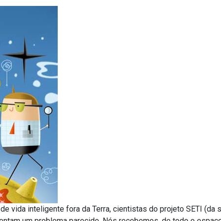
de vida inteligente fora da Terra, cientistas do projeto SETI (da
nfrentam um problema parecido. Nós recebemos, de todo o espaço,