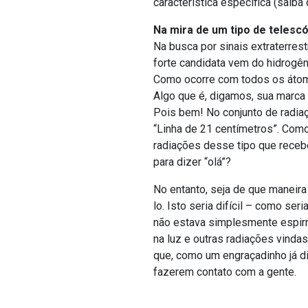
característica específica (saiba
Na mira de um tipo de telescó
Na busca por sinais extraterrest
forte candidata vem do hidrogê
Como ocorre com todos os átomos
Algo que é, digamos, sua marca 
Pois bem! No conjunto de radia
“Linha de 21 centímetros”. Como
radiações desse tipo que receb
para dizer “olá”?
No entanto, seja de que maneira 
lo. Isto seria difícil – como s
não estava simplesmente espirr
na luz e outras radiações vinda
que, como um engraçadinho já dis
fazerem contato com a gente.