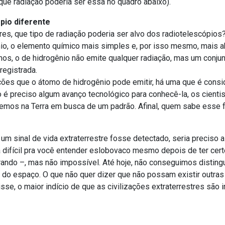
 que radiação poderia ser essa no quadro abaixo).
pio diferente
res, que tipo de radiação poderia ser alvo dos radiotelescópios
nio, o elemento químico mais simples e, por isso mesmo, mais a
, o de hidrogênio não emite qualquer radiação, mas um conjunt
registrada.
ções que o átomo de hidrogênio pode emitir, há uma que é cons
 é preciso algum avanço tecnológico para conhecê-la, os cient
emos na Terra em busca de um padrão. Afinal, quem sabe esse fo
um sinal de vida extraterrestre fosse detectado, seria preciso ain
eria difícil pra você entender eslobovaco mesmo depois de ter ce
ando –, mas não impossível. Até hoje, não conseguimos distin
s do espaço. O que não quer dizer que não possam existir outras 
se, o maior indício de que as civilizações extraterrestres são i