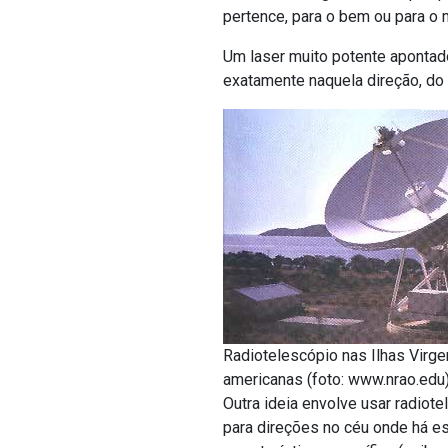
pertence, para o bem ou para o m
Um laser muito potente apontado
exatamente naquela direção, do q
Radiotelescópio nas Ilhas Virge
americanas (foto: www.nrao.edu)
Outra ideia envolve usar radiot
para direções no céu onde há e