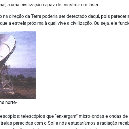
al, a uma civilização capaz de construir um laser.
 na direção da Terra poderia ser detectado daqui, pois pareceria
ue a estrela próxima à qual vive a civilização. Ou seja, ele func
ns norte-
.
elescópios: telescópios que “enxergam” micro-ondas e ondas de
strelas parecidas com o Sol e nós estudaríamos a radiação rece