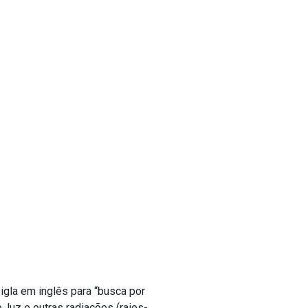
 sigla em inglês para “busca por
 luz e outras radiações (raios-