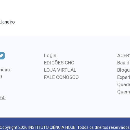
 Janeiro
Login
ACER
EDIÇÕES CHC
Baú d
ndas:
LOJA VIRTUAL
Blogu
9
FALE CONOSCO
Exper
Quadr
Quem
560
Copyright 2026 INSTITUTO CIÊNCIA HOJE. Todos os direitos reservados