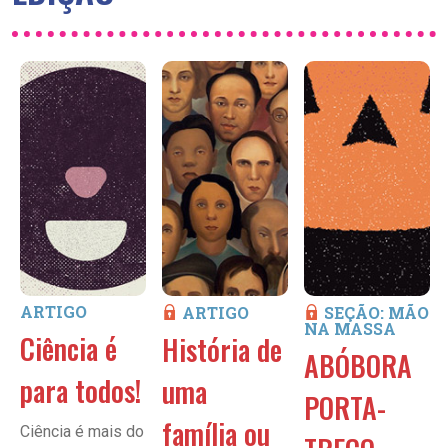
ARTIGO
ARTIGO
SEÇÃO: MÃO
NA MASSA
Ciência é
História de
ABÓBORA
para todos!
uma
PORTA-
família ou
Ciência é mais do