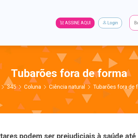
ASSINE AQUI
Login
Tubarões fora de forma
345
Coluna
Ciência natural
Tubarões fora de 
tares podem ser prejudiciais à saúde até