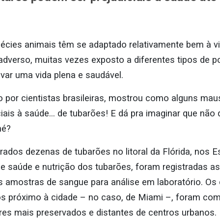
écies animais têm se adaptado relativamente bem à v
verso, muitas vezes exposto a diferentes tipos de po
evar uma vida plena e saudável.
o por cientistas brasileiras, mostrou como alguns mau
ais à saúde… de tubarões! E dá pra imaginar que não de
né?
ados dezenas de tubarões no litoral da Flórida, nos
de saúde e nutrição dos tubarões, foram registradas 
s amostras de sangue para análise em laboratório. Os
ados próximo à cidade – no caso, de Miami –, foram c
es mais preservados e distantes de centros urbanos.