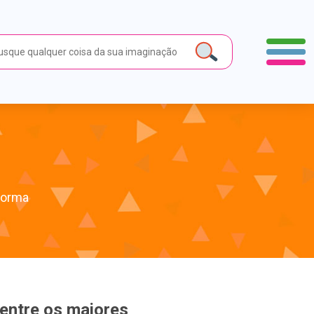
forma
 entre os maiores