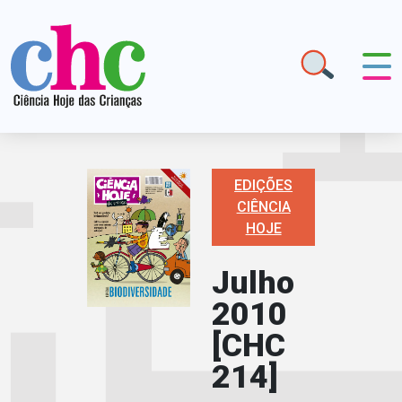
EDIÇÕES
CIÊNCIA
HOJE
Julho
2010
[CHC
214]