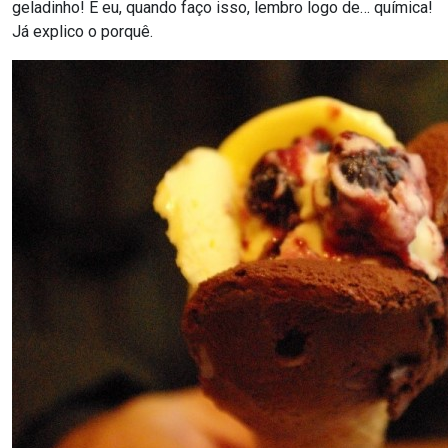
geladinho! E eu, quando faço isso, lembro logo de… química!
Já explico o porquê.