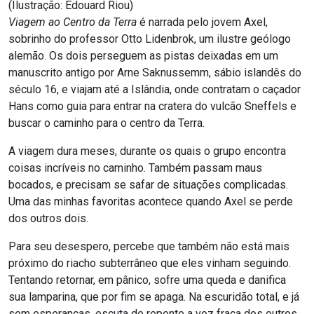
(Ilustração: Édouard Riou)
Viagem ao Centro da Terra
é narrada pelo jovem Axel,
sobrinho do professor Otto Lidenbrok, um ilustre geólogo
alemão. Os dois perseguem as pistas deixadas em um
manuscrito antigo por Arne Saknussemm, sábio islandês do
século 16, e viajam até a Islândia, onde contratam o caçador
Hans como guia para entrar na cratera do vulcão Sneffels e
buscar o caminho para o centro da Terra.
A viagem dura meses, durante os quais o grupo encontra
coisas incríveis no caminho. Também passam maus
bocados, e precisam se safar de situações complicadas.
Uma das minhas favoritas acontece quando Axel se perde
dos outros dois.
Para seu desespero, percebe que também não está mais
próximo do riacho subterrâneo que eles vinham seguindo.
Tentando retornar, em pânico, sofre uma queda e danifica
sua lamparina, que por fim se apaga. Na escuridão total, e já
sem esperanças, escuta de repente a voz fraca dos outros