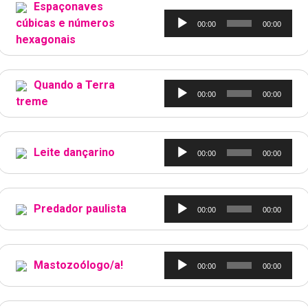
Espaçonaves
Tocador
cúbicas e números
00:00
00:00
de
hexagonais
áudio
Quando a Terra
Tocador
00:00
00:00
treme
de
áudio
Tocador
Leite dançarino
00:00
00:00
de
áudio
Tocador
Predador paulista
00:00
00:00
de
áudio
Tocador
Mastozoólogo/a!
00:00
00:00
de
áudio