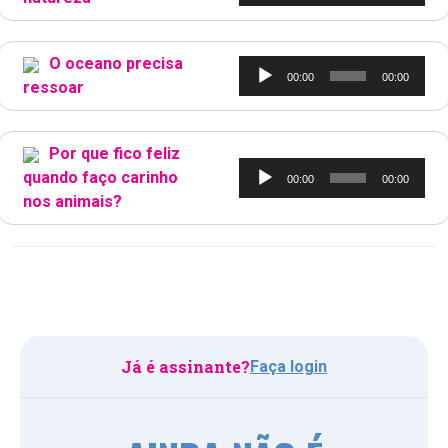
de
áudio
O oceano precisa
Tocador
00:00
00:00
ressoar
de
áudio
Por que fico feliz
Tocador
quando faço carinho
00:00
00:00
de
nos animais?
áudio
Já é assinante?
Faça login