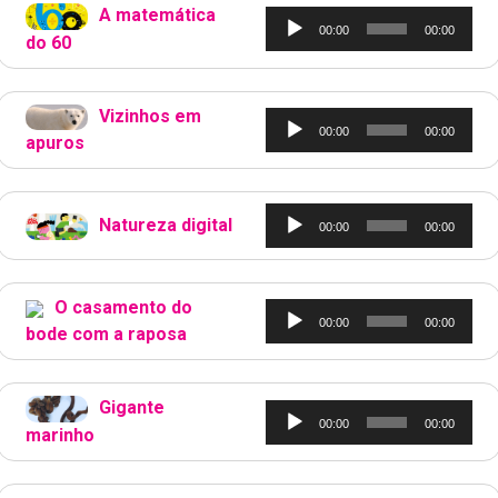
A matemática
Tocador
00:00
00:00
do 60
de
áudio
Vizinhos em
Tocador
00:00
00:00
apuros
de
áudio
Tocador
Natureza digital
00:00
00:00
de
áudio
O casamento do
Tocador
00:00
00:00
bode com a raposa
de
áudio
Gigante
Tocador
00:00
00:00
marinho
de
áudio