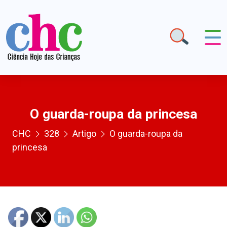
O guarda-roupa da princesa
CHC
328
Artigo
O guarda-roupa da
princesa