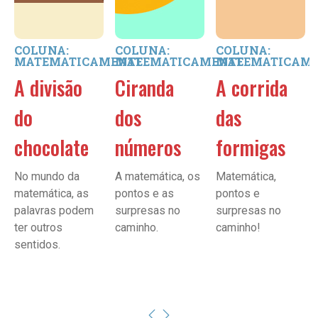
COLUNA:
COLUNA:
COLUNA:
MATEMATICAMENTE
MATEMATICAMENTE
MATEMATICAM
A divisão
Ciranda
A corrida
do
dos
das
chocolate
números
formigas
No mundo da
A matemática, os
Matemática,
matemática, as
pontos e as
pontos e
palavras podem
surpresas no
surpresas no
ter outros
caminho.
caminho!
sentidos.