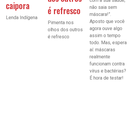
com a sua saúde,
caipora
é refresco
não saia sem
máscara!”.
Lenda Indígena
Aposto que você
Pimenta nos
agora ouve algo
olhos dos outros
assim o tempo
é refresco
todo. Mas, espera
aí: máscaras
realmente
funcionam contra
vírus e bactérias?
É hora de testar!