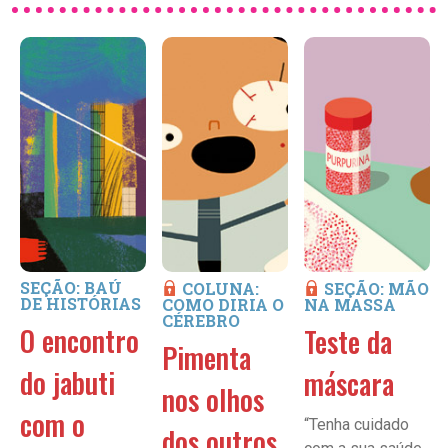
SEÇÃO: BAÚ
COLUNA:
SEÇÃO: MÃO
DE HISTÓRIAS
COMO DIRIA O
NA MASSA
CÉREBRO
O encontro
Teste da
Pimenta
do jabuti
máscara
nos olhos
com o
“Tenha cuidado
dos outros