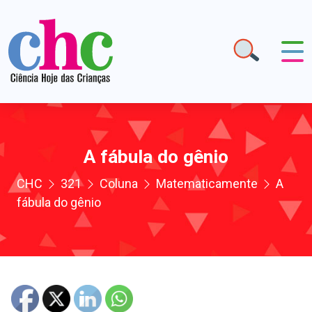
A fábula do gênio
CHC
321
Coluna
Matematicamente
A
fábula do gênio